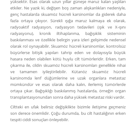
yüksektir. Esas olarak uzun yıllar güneşe maruz kalan yaşlıları
etkiler. Ne yazık ki, değişen boş zaman alışkanlıkları nedeniyle,
genç hastalarda skuamöz hücreli karsinomlar da giderek daha
fazla ortaya çıkıyor. Sürekli ışığa maruz kalmaya ek olarak,
radyoaktif radyasyon, radyasyon tedavileri (ışık ve X-ışını
radyasyonu), kronik iltihaplanma, bağışıklık sisteminin
baskılanması ve özellikle belirgin yara izleri gelişimde nedensel
olarak rol oynayabilir. Skuamöz hücreli karsinomlar, kontrolsüz
büyürlerse bitişik yapıları tahrip eden ve dolayısıyla büyük
hasara neden olabilen kötü huylu cilt tümörleridir. Erken, tam
çıkarma ile, cildin skuamöz hücreli karsinomları genellikle nihai
ve tamamen iyileştirilebilir. Kütanöz skuamöz hücreli
karsinomda lenf düğümlerine ve uzak organlara metastaz
mümkündür ve esas olarak daha kalın, ilerlemiş tümörlerde
ortaya çıkar. Bağışıklığı baskılanmış hastalarda, örneğin organ
transplantasyonundan sonra daha yüksek metastaz riski vardır.
Ciltteki en ufak belirsiz değişiklikte bizimle iletişime geçmeniz
son derece önemlidir. Çoğu durumda, bu cilt hastalığının erken
tespiti ciddi sonuçları önleyebilir.