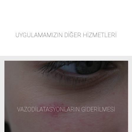
UYGULAMAMIZIN DIĞER HIZMETLERI
VAZODILATASYONLARIN GIDERILMESI