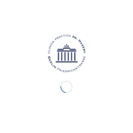
locală tumescentă, se obține o protecție maximă a țesuturilor.
arcate, înainte de începerea procesului propriu-zis de aspirație, se admi
ește celulele adipoase din structura de susținere și amorțește țesutul.
 au fost desprinse din structura țesutului într-o asemenea măsură încât pot
ntroduse în țesutul adipos prin mini-incizii pe piele. Acest lucru permite m
enea, țesutul astfel încât pielea, chiar dacă anterior era foarte slăbită, se
ar și celulita, care până acum a fost tratată cu puțin succes, poate fi redusă p
ALTE SERVICII ALE CABINETULUI NOSTRU