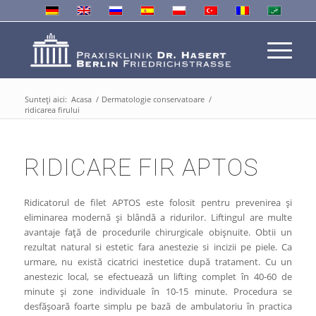
Sunteți aici:
Acasa
/
Dermatologie conservatoare
/
ridicarea firului
RIDICARE FIR APTOS
Ridicatorul de filet APTOS este folosit pentru prevenirea și
eliminarea modernă și blândă a ridurilor. Liftingul are multe
avantaje față de procedurile chirurgicale obișnuite. Obtii un
rezultat natural si estetic fara anestezie si incizii pe piele. Ca
urmare, nu există cicatrici inestetice după tratament. Cu un
anestezic local, se efectuează un lifting complet în 40-60 de
minute și zone individuale în 10-15 minute. Procedura se
desfășoară foarte simplu pe bază de ambulatoriu în practica