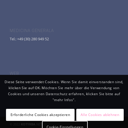
MEDICINA GENERALA
Tel.: +49 (30) 280 949 52
WEB
info@hasert-haut.de
Diese Seite verwendet Cookies. Wenn Sie damit einverstanden sind,
www.hasert-haut.de
klicken Sie auf OK. Möchten Sie mehr über die Verwendung von
Cookies und unseren Datenschutz erfahren, klicken Sie bitte auf
"mehr Infos".
Erforderliche Cookies akzeptieren
Alle Cookies ablehnen
© 2022
KOTYRBA
.NET
Cookie-Einstellungen