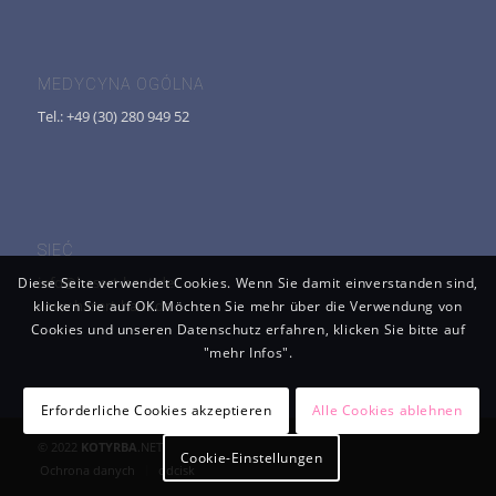
MEDYCYNA OGÓLNA
Tel.: +49 (30) 280 949 52
SIEĆ
info@hasert-haut.de
Diese Seite verwendet Cookies. Wenn Sie damit einverstanden sind,
www.hasert-haut.de
klicken Sie auf OK. Möchten Sie mehr über die Verwendung von
Cookies und unseren Datenschutz erfahren, klicken Sie bitte auf
"mehr Infos".
Erforderliche Cookies akzeptieren
Alle Cookies ablehnen
© 2022
KOTYRBA
.NET
Cookie-Einstellungen
Ochrona danych
odcisk