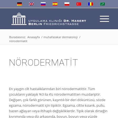
Buradasınız:
Anasayfa
/
muhafazakar dermatoloji
/
nörodermatit
NÖRODERMATIT
En yaygın cilt hastalıklarından biri nörodermatittir. Tüm
çocukların yaklaşık %3 ila 4’ü nörodermatitten muzdariptir.
Değişen, çok farklı görünen, kaşıntılı bir deri döküntüsü, sözde
egzama, nörodermatit için tipiktir. Egzama, ciltte kızarık, pullu,
bazen ağlayan veya iltihaplı değişikliklerdir. Tipik olarak dirseğin
kıvrımında veya diz arkasında, boyun, boyun veya yüzde