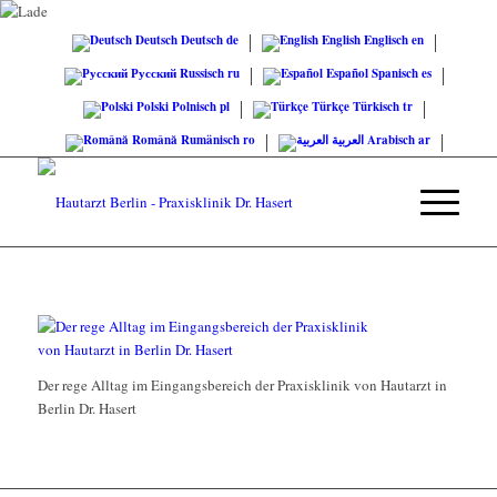
Deutsch
Deutsch
de
English
Englisch
en
Русский
Russisch
ru
Español
Spanisch
es
Polski
Polnisch
pl
Türkçe
Türkisch
tr
Română
Rumänisch
ro
العربية
Arabisch
ar
Der rege Alltag im Eingangsbereich der Praxisklinik von Hautarzt in
Berlin Dr. Hasert