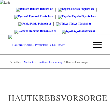
Deutsch
Deutsch
de
English
Englisch
en
Русский
Russisch
ru
Español
Spanisch
es
Polski
Polnisch
pl
Türkçe
Türkisch
tr
Română
Rumänisch
ro
العربية
Arabisch
ar
Du bist hier:
Startseite
/
Hautkrebsbehandlung
/
Hautkrebsvorsorge
HAUTKREBSVORSORGE