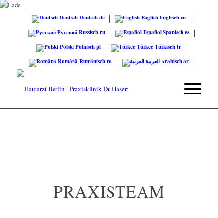
Deutsch
Deutsch
de
English
Englisch
en
Русский
Russisch
ru
Español
Spanisch
es
Polski
Polnisch
pl
Türkçe
Türkisch
tr
Română
Rumänisch
ro
العربية
Arabisch
ar
PRAXISTEAM