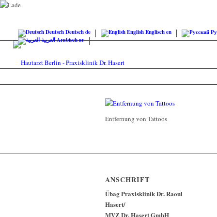
Deutsch
Deutsch
de
English
Englisch
en
Ру
العربية
Arabisch
ar
Entfernung von Tattoos
ANSCHRIFT
Übag Praxisklinik Dr. Raoul
Hasert/
MVZ Dr. Hasert GmbH