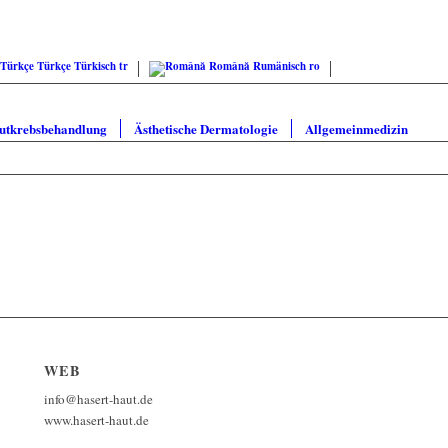
Türkçe
Türkisch
tr
Română
Rumänisch
ro
utkrebsbehandlung
Ästhetische Dermatologie
Allgemeinmedizin
WEB
info@hasert-haut.de
www.hasert-haut.de