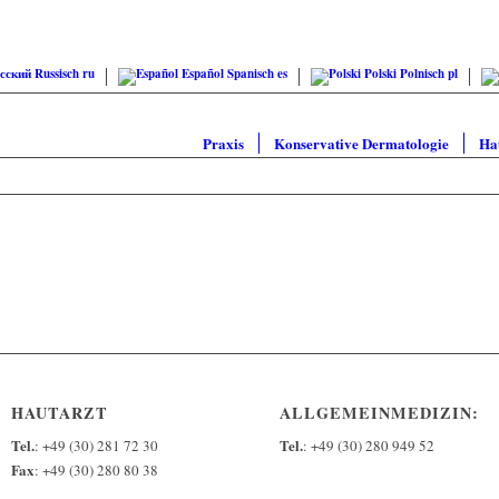
сский
Russisch
ru
Español
Spanisch
es
Polski
Polnisch
pl
Praxis
Konservative Dermatologie
Ha
HAUTARZT
ALLGEMEINMEDIZIN:
Tel.
Tel.
: +49 (30) 281 72 30
: +49 (30) 280 949 52
Fax
: +49 (30) 280 80 38