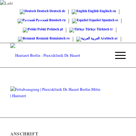
Deutsch
Deutsch
de
English
Englisch
en
Русский
Russisch
ru
Español
Spanisch
es
Polski
Polnisch
pl
Türkçe
Türkisch
tr
Română
Rumänisch
ro
العربية
Arabisch
ar
ANSCHRIFT