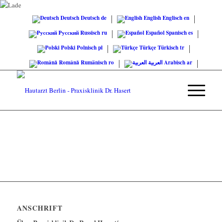
Deutsch
Deutsch
de
English
Englisch
en
Русский
Russisch
ru
Español
Spanisch
es
Polski
Polnisch
pl
Türkçe
Türkisch
tr
Română
Rumänisch
ro
العربية
Arabisch
ar
ANSCHRIFT