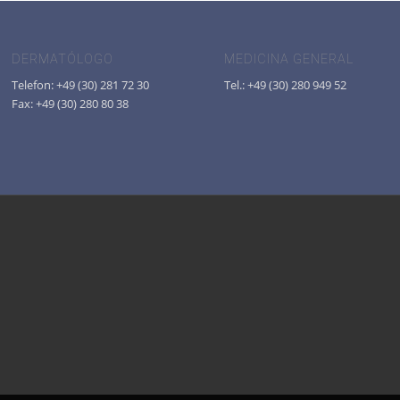
DERMATÓLOGO
MEDICINA GENERAL
Telefon: +49 (30) 281 72 30
Tel.: +49 (30) 280 949 52
Fax: +49 (30) 280 80 38