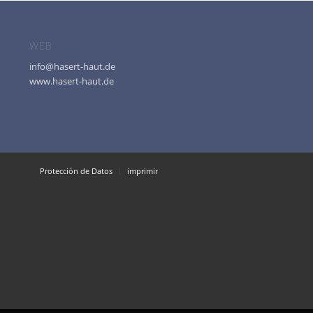
WEB
info@hasert-haut.de
www.hasert-haut.de
Protección de Datos
imprimir