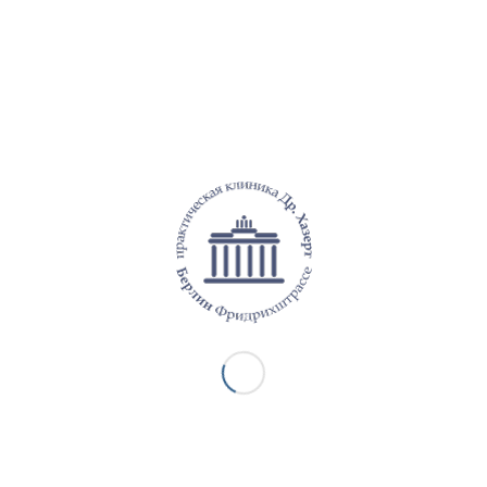
ает очень неудобно, когда лицо отвлекается на такие
процедуры по удалению таких кожных и сосудистых
носительно длительными, часто болезненными и в
звитию медицинских лазерных технологий в настоящее
котехнологичные методы, с помощью которых можно
 проблемы. Упомянутые выше изменения кожи можно
евого YAG-лазера, CO2-лазера и рубинового лазера. Все
иляции (Light sheer®) и лазер для лечения сосудистых
о лет используются в нашей клинике.
ДРУГИЕ УСЛУГИ НАШЕЙ ПРАКТИКИ