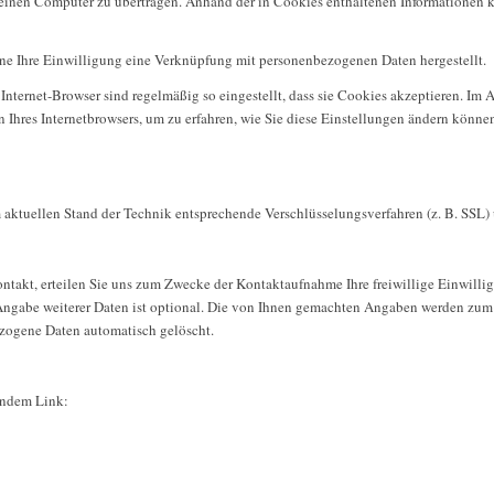
inen Computer zu übertragen. Anhand der in Cookies enthaltenen Informationen kö
hne Ihre Einwilligung eine Verknüpfung mit personenbezogenen Daten hergestellt.
Internet-Browser sind regelmäßig so eingestellt, dass sie Cookies akzeptieren. I
n Ihres Internetbrowsers, um zu erfahren, wie Sie diese Einstellungen ändern könne
m aktuellen Stand der Technik entsprechende Verschlüsselungsverfahren (z. B. SSL
ontakt, erteilen Sie uns zum Zwecke der Kontaktaufnahme Ihre freiwillige Einwilligu
Angabe weiterer Daten ist optional. Die von Ihnen gemachten Angaben werden zum
ezogene Daten automatisch gelöscht.
gendem Link: