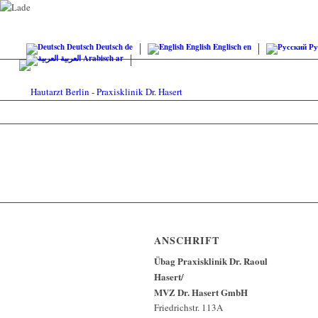
Deutsch
Deutsch
de
English
Englisch
en
Ру
العربية
Arabisch
ar
ANSCHRIFT
Übag Praxisklinik Dr. Raoul
Hasert/
MVZ Dr. Hasert GmbH
Friedrichstr. 113A