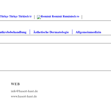
Türkçe
Türkisch
tr
Română
Rumänisch
ro
utkrebsbehandlung
Ästhetische Dermatologie
Allgemeinmedizin
WEB
info@hasert-haut.de
www.hasert-haut.de