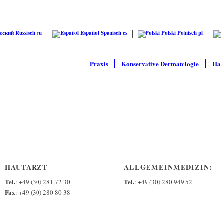
сский
Russisch
ru
Español
Spanisch
es
Polski
Polnisch
pl
Praxis
Konservative Dermatologie
Ha
HAUTARZT
ALLGEMEINMEDIZIN:
Tel.
Tel.
: +49 (30) 281 72 30
: +49 (30) 280 949 52
Fax
: +49 (30) 280 80 38