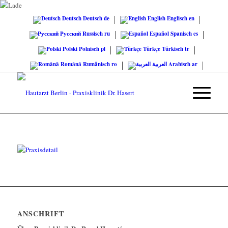
Deutsch
Deutsch
de
English
Englisch
en
Русский
Russisch
ru
Español
Spanisch
es
Polski
Polnisch
pl
Türkçe
Türkisch
tr
Română
Rumänisch
ro
العربية
Arabisch
ar
ANSCHRIFT