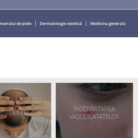
ncerului de piele
Dermatologie estetică
Medicina generala
ÎNDEPĂRTAREA
DEREA PARULUI
VASODILATAȚIILOR