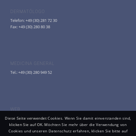
DERMATÓLOGO
Telefon: +49 (30) 281 72 30
Fax: +49 (30) 280 80 38
MEDICINA GENERAL
Tel.: +49 (30) 280 949 52
WEB
info@hasert-haut.de
Diese Seite verwendet Cookies. Wenn Sie damit einverstanden sind,
www.hasert-haut.de
klicken Sie auf OK. Möchten Sie mehr über die Verwendung von
Cookies und unseren Datenschutz erfahren, klicken Sie bitte auf