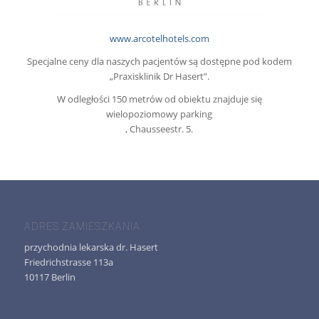
www.arcotelhotels.com
Specjalne ceny dla naszych pacjentów są dostępne pod kodem
„Praxisklinik Dr Hasert”.
W odległości 150 metrów od obiektu znajduje się
wielopoziomowy parking
, Chausseestr. 5.
ADRES ZAMIESZKANIA
przychodnia lekarska dr. Hasert
Friedrichstrasse 113a
10117 Berlin