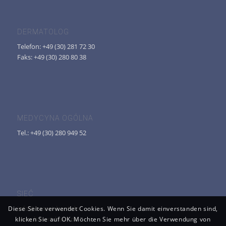
DERMATOLOG
Telefon: +49 (30) 281 72 30
Faks: +49 (30) 280 80 38
MEDYCYNA OGÓLNA
Tel.: +49 (30) 280 949 52
SIEĆ
info@hasert-haut.de
Diese Seite verwendet Cookies. Wenn Sie damit einverstanden sind,
www.hasert-haut.de
klicken Sie auf OK. Möchten Sie mehr über die Verwendung von